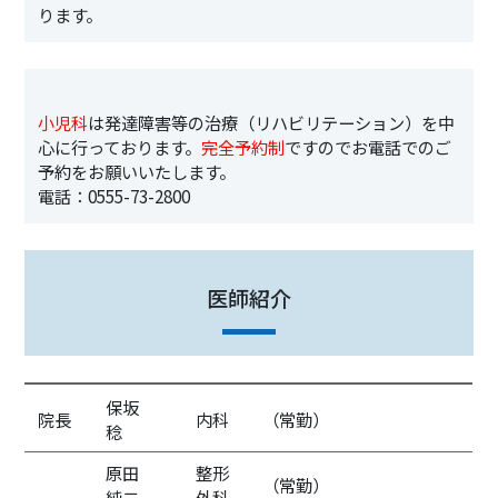
ります。
小児科
は発達障害等の治療（リハビリテーション）を中
心に行っております。
完全予約制
ですのでお電話でのご
予約をお願いいたします。
電話：0555-73-2800
医師紹介
保坂
院長
内科
（常勤）
稔
原田
整形
（常勤）
純二
外科